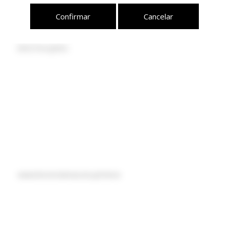
Azeite
Confirmar
Cancelar
DESTAQUES
www.livroreclamacoes.pt/Inicio