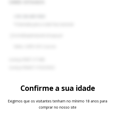
ONDE ESTAMOS
+351 238 490 500
*Chamada para a rede fixa nacional
hotel@quintamadredeagua.pt
Vinhó, 6290-651 Gouveia
Licença RNET nº1408
Licença RNAAT nº323/2022
Confirme a sua idade
PRODUTOS
Exigimos que os visitantes tenham no mínimo 18 anos para
Vinhos
comprar no nosso site