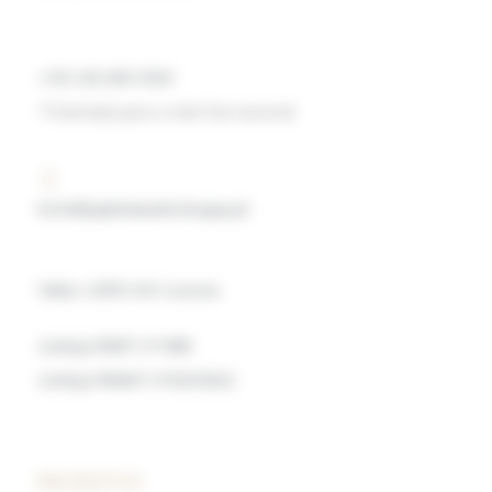
+351 238 490 500
*Chamada para a rede fixa nacional
hotel@quintamadredeagua.pt
Vinhó, 6290-651 Gouveia
Licença RNET nº1408
Licença RNAAT nº323/2022
PRODUTOS