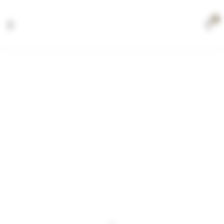
0
Riding
Experiences
Home
Riding
Experiences