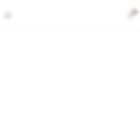
0
Cabazes
Início
Loja
Cabazes