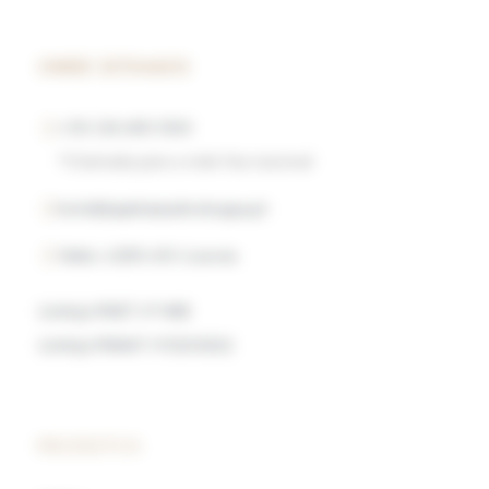
ONDE ESTAMOS
+351 238 490 500
*Chamada para a rede fixa nacional
hotel@quintamadredeagua.pt
Vinhó, 6290-651 Gouveia
Licença RNET nº1408
Licença RNAAT nº323/2022
PRODUTOS