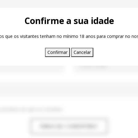
Confirme a sua idade
os que os visitantes tenham no mínimo 18 anos para comprar no nos
Confirmar
Cancelar
a próxima vez que eu comentar.